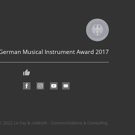
 German Musical Instrument Award 2017
coMcoN - Communications & Consulting
© 2022 Le Fay &
.