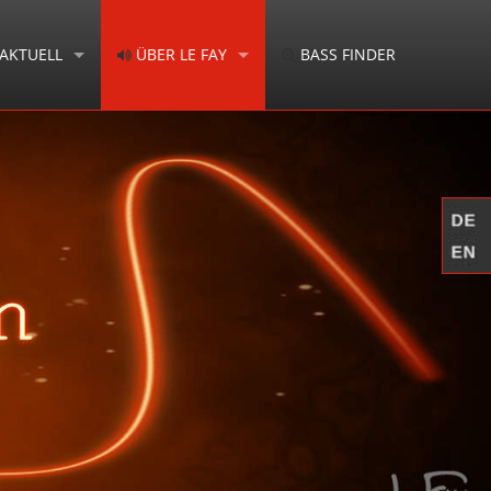
AKTUELL
ÜBER LE FAY
BASS FINDER
EVENTS
DAS TEAM
VERFÜGBAR
KONTAKT
 WERKSTATT
IMPRESSUM
AUSCH
DATENSCHUTZ
WIDERRUFSRECHT
AGB