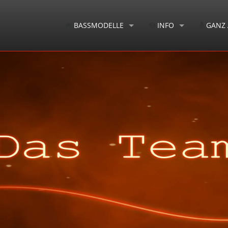
BASSMODELLE
INFO
GANZ 
ÜBERSICHT
LE FAY ARTISTS
NEWS & 
CAPONE
LE FAY USER VIDEOS
SOFORT 
HERR SCHWARZ
TESTEN & KAUFEN
AUS DER
HERR SCHWARZ Headless
TECHNISCHE INFOS
TIEFENR
KARLSSON
OPTIONALE EXTRAS
PANGTON
VERSANDKOSTEN
PULSE
REMINGTON-STEELE